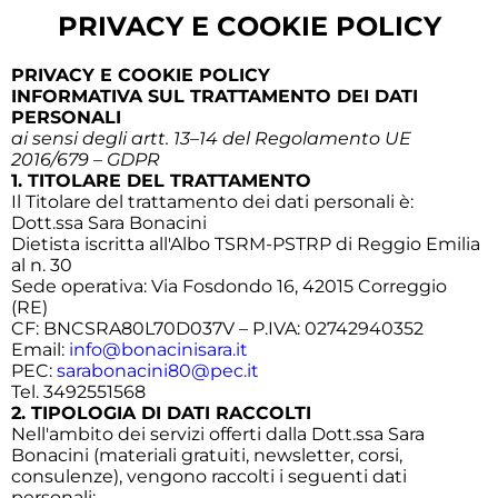
PRIVACY E COOKIE POLICY
PRIVACY E COOKIE POLICY
INFORMATIVA SUL TRATTAMENTO DEI DATI
PERSONALI
ai sensi degli artt. 13–14 del Regolamento UE
2016/679 – GDPR
1. TITOLARE DEL TRATTAMENTO
Il Titolare del trattamento dei dati personali è:
Dott.ssa Sara Bonacini
Dietista iscritta all'Albo TSRM-PSTRP di Reggio Emilia
al n. 30
Sede operativa: Via Fosdondo 16, 42015 Correggio
(RE)
CF: BNCSRA80L70D037V – P.IVA: 02742940352
Email:
info@bonacinisara.it
PEC:
sarabonacini80@pec.it
Tel. 3492551568
2. TIPOLOGIA DI DATI RACCOLTI
Nell'ambito dei servizi offerti dalla Dott.ssa Sara
Bonacini (materiali gratuiti, newsletter, corsi,
consulenze), vengono raccolti i seguenti dati
personali: