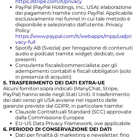
https://stripe.com/it/privacy
PayPal (PayPal Holdings, Inc., USA): elaborazione
dei pagamenti tramite conto PayPal. Applicabile
esclusivamente nei funnel in cui tale metodo è
disponibile e selezionato dall'utente. Privacy
Policy:
https://www.paypal.com/it/webapps/mpp/ua/pri
vacy-full
Spotify AB (Svezia): per l'erogazione di contenuti
audio e podcast tramite widget dedicati, ove
presenti.
Consulente fiscale/commercialista: per gli
adempimenti contabili e fiscali obbligatori (solo
in presenza di acquisti).
5. TRASFERIMENTO DEI DATI EXTRA-UE
Alcuni fornitori sopra indicati (ManyChat, Stripe,
PayPal) hanno sede negli Stati Uniti. Il trasferimento
dei dati verso gli USA avviene nel rispetto delle
garanzie previste dal GDPR, in particolare tramite:
Clausole Contrattuali Standard (SCC) approvate
dalla Commissione Europea
EU-US Data Privacy Framework, ove applicabile
6. PERIODO DI CONSERVAZIONE DEI DATI
Dati per finalità di marketing e newsletter: fino