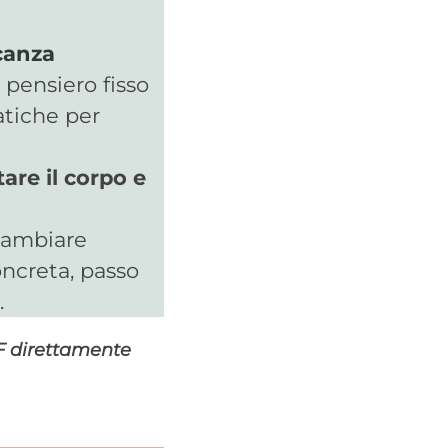
canza
l pensiero fisso
atiche per
are il corpo e
cambiare
oncreta, passo
.
DF direttamente