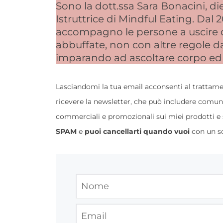
Sono la dott.ssa Sara Bonacini, die
Istruttrice di Mindful Eating. Dal 
accompagno le persone a uscire da
abbuffate, non con altre regole 
imparando ad ascoltare corpo ed
Lasciandomi la tua email acconsenti al trattamen
ricevere la newsletter, che può includere comun
commerciali e promozionali sui miei prodotti e 
SPAM
e
puoi cancellarti quando vuoi
con un so