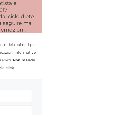
tista e
2017
l ciclo diete-
da seguire ma
 emozioni.
to dei tuoi dati per
icazioni informative,
servizi.
Non mando
lo click.