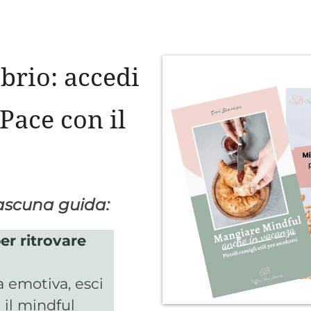
ibrio: accedi
 Pace con il
iascuna guida:
er ritrovare
a emotiva, esci
 il mindful